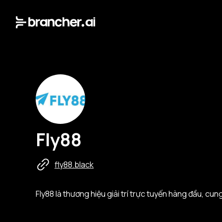
F
Fly88
fly88.black
Fly88 là thương hiệu giải trí trực tuyến hàng đầu, cu