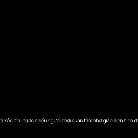
 và xóc đĩa, được nhiều người chơi quan tâm nhờ giao diện hiện 