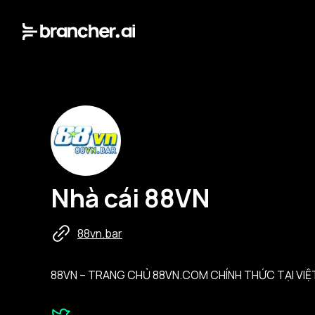
N
Nhà cái 88VN
88vn.bar
88VN – TRANG CHỦ 88VN.COM CHÍNH THỨC TẠI VIỆ