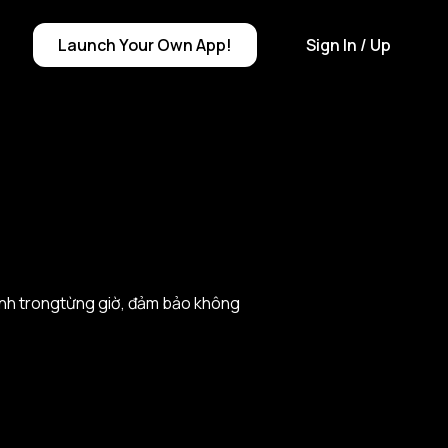
Launch
Your Own
App!
Sign In
/ Up
nhanh trongtừng giờ, đảm bảo không