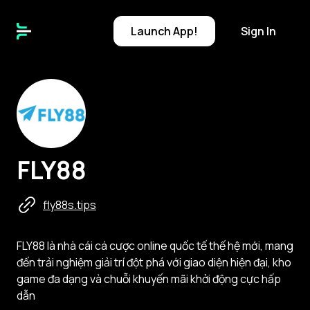
Launch
App!
Sign In
F
FLY88
fly88s.tips
FLY88 là nhà cái cá cược online quốc tế thế hệ mới, mang
đến trải nghiệm giải trí đột phá với giao diện hiện đại, kho
game đa dạng và chuỗi khuyến mãi khởi động cực hấp
dẫn