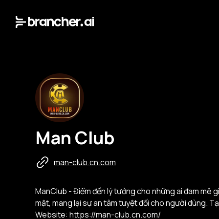
M
Man Club
man-club.cn.com
ManClub - Điểm đến lý tưởng cho những ai đam mê giả
mật, mang lại sự an tâm tuyệt đối cho người dùng. T
Website: https://man-club.cn.com/