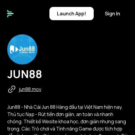
Launch
App!
Sign In
J
JUN88
jun88.mov
Jun88 - Nhà Cái Jun 88 Hàng đầu tại Việt Nam hiện nay.
Thủ tục Nạp - Rút tiền đơn giản, an toàn và nhanh
chóng. Thiết kế Wesite khoa học, đơn giản nhưng sang
trọng. Các Trò chơi và Tính năng Game được tích hợp