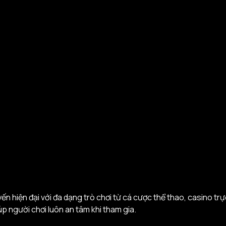
ến hiện đại với đa dạng trò chơi từ cá cược thể thao, casino t
úp người chơi luôn an tâm khi tham gia.