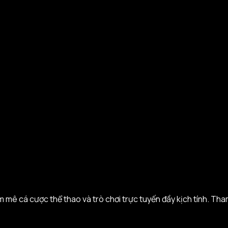
 mê cá cược thể thao và trò chơi trực tuyến đầy kịch tính. Th