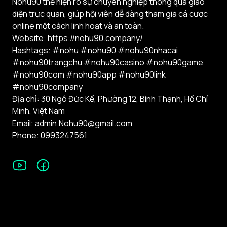
Nohu90 thể hiện rõ sự chuyên nghiệp thông qua giao
diện trực quan, giúp hội viên dễ dàng tham gia cá cược
online một cách linh hoạt và an toàn.
Website: https://nohu90.company/
Hashtags: #nohu #nohu90 #nohu90nhacai
#nohu90trangchu #nohu90casino #nohu90game
#nohu90com #nohu90app #nohu90link
#nohu90company
Địa chỉ: 30 Ngô Đức Kế, Phường 12, Bình Thạnh, Hồ Chí
Minh, Việt Nam
Email:
admin.Nohu90@gmail.com
Phone: 0993247561