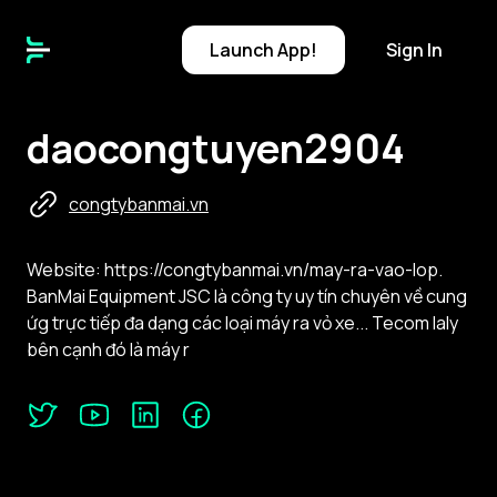
Launch
App!
Sign In
daocongtuyen2904
congtybanmai.vn
Website: https://congtybanmai.vn/may-ra-vao-lop.
BanMai Equipment JSC là công ty uy tín chuyên về cung
ứg trực tiếp đa dạng các loại máy ra vỏ xe... Tecom Ialy
bên cạnh đó là máy r