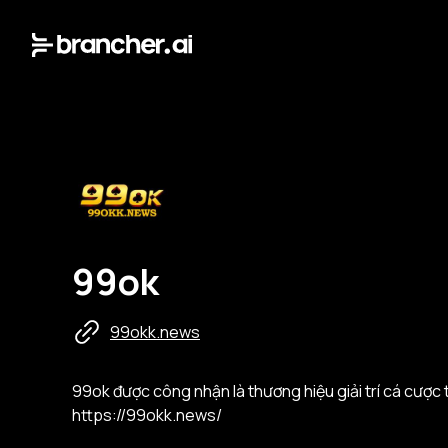
9
99ok
99okk.news
99ok được công nhận là thương hiệu giải trí cá cược 