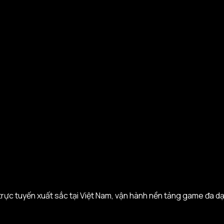
trực tuyến xuất sắc tại Việt Nam, vận hành nền tảng game đa dạn