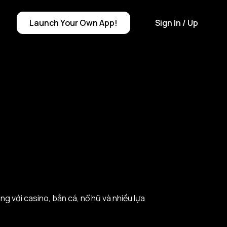
Launch
Your Own
App!
Sign In
/ Up
g với casino, bắn cá, nổ hũ và nhiều lựa