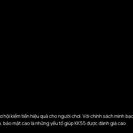
ại cơ hội kiếm tiền hiệu quả cho người chơi. Với chính sách minh
nh, bảo mật cao là những yếu tố giúp KK55 được đánh giá cao.