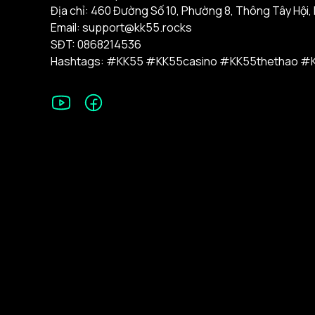
Địa chỉ: 460 Đường Số 10, Phường 8, Thông Tây Hội,
Email:
support@kk55.rocks
SĐT: 0868214536
Hashtags: #KK55 #KK55casino #KK55thethao #