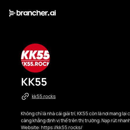
K
KK55
kk55.rocks
Không chỉ là nhà cái giải trí, KK55 còn là nơi mang l
càng khẳng định vị thế trên thị trường. Nạp rút nha
Website: https://kk55.rocks/