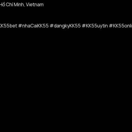
 Hồ Chí Minh, Vietnam
KK55bet #nhaCaiKK55 #dangkyKK55 #KK55uytin #KK55onl