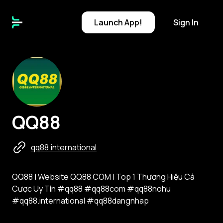
Launch
App!
Sign In
Q
QQ88
qq88.international
QQ88 | Website QQ88 COM | Top 1 Thương Hiệu Cá
Cược Uy Tín #qq88 #qq88com #qq88nohu
#qq88.international #qq88dangnhap