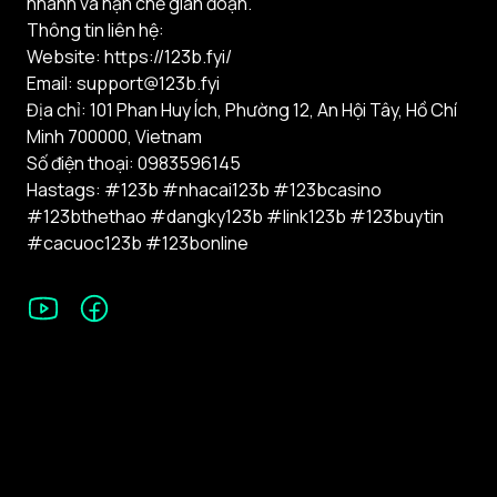
nhanh và hạn chế gián đoạn.
Thông tin liên hệ:
Website: https://123b.fyi/
Email:
support@123b.fyi
Địa chỉ: 101 Phan Huy Ích, Phường 12, An Hội Tây, Hồ Chí
Minh 700000, Vietnam
Số điện thoại: 0983596145
Hastags: #123b #nhacai123b #123bcasino
#123bthethao #dangky123b #link123b #123buytin
#cacuoc123b #123bonline