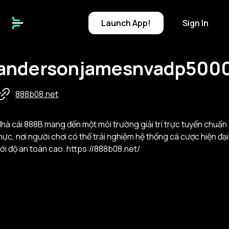
Launch
App!
Sign In
andersonjamesnvadp500
888b08.net
hà cái 888B mang đến một môi trường giải trí trực tuyến chuẩn
ực, nơi người chơi có thể trải nghiệm hệ thống cá cược hiện đại
ới độ an toàn cao. https://888b08.net/