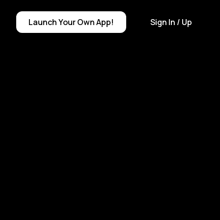
Launch
Your Own
App!
Sign In
/ Up