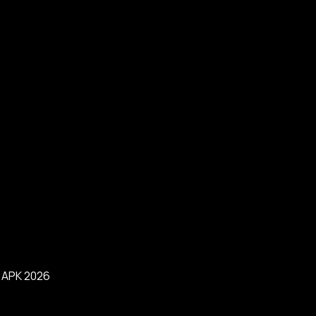
, APK 2026