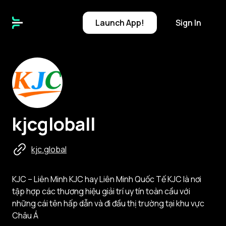
Launch
App!
Sign In
k
kjcgloball
kjc.global
KJC – Liên Minh KJC hay Liên Minh Quốc Tế KJC là nơi
tập hợp các thương hiệu giải trí uy tín toàn cầu với
những cái tên hấp dẫn và đi đầu thị trường tại khu vực
Châu Á