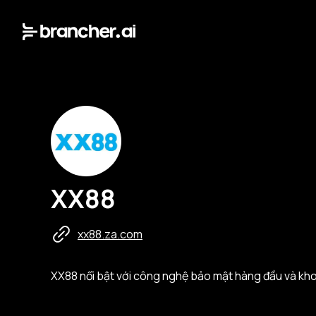
X
XX88
xx88.za.com
XX88 nổi bật với công nghệ bảo mật hàng đầu và kho t