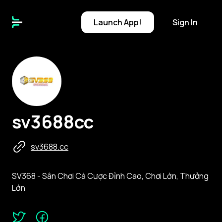
Launch
App!
Sign In
s
sv3688cc
sv3688.cc
SV368 - Sân Chơi Cá Cược Đỉnh Cao, Chơi Lớn, Thưởng
Lớn