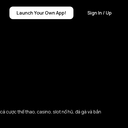
Launch
Your Own
App!
Sign In
/ Up
 cá cược thể thao, casino, slot nổ hũ, đá gà và bắn