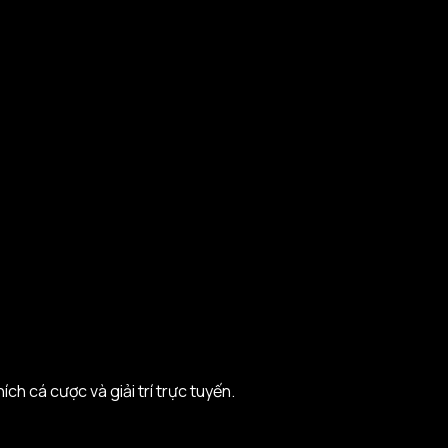
ch cá cược và giải trí trực tuyến.