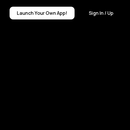
Launch
Your Own
App!
Sign In
/ Up