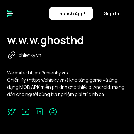
Launch
App!
Sign In
w.w.w.ghosthd
chienky.vn
Website: https://chienky.vn/
​Chiến Kỵ (https://chieky.vn/) kho tàng game và ứng
dụng MOD APK miễn phí dnh cho thiết bị Android, mang
đến cho người dùng trả nghiệm giải trí đỉnh ca