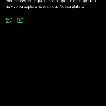
emocionantes. Jogue cassino, aposte em esportes
ao vivo ou explore novos slots. Nossa platafo