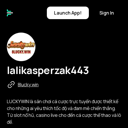
Launch
App!
Sign In
l
lalikasperzak443
8lucky.win
LUCKYWIN là sân chơi cá cược trực tuyến được thiết kế
cho những ai yêu thích tốc độ và đam mê chiến thắng.
Từ slot nổ hũ, casino live cho đến cá cược thể thao và lô
đề.