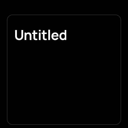
Untitled