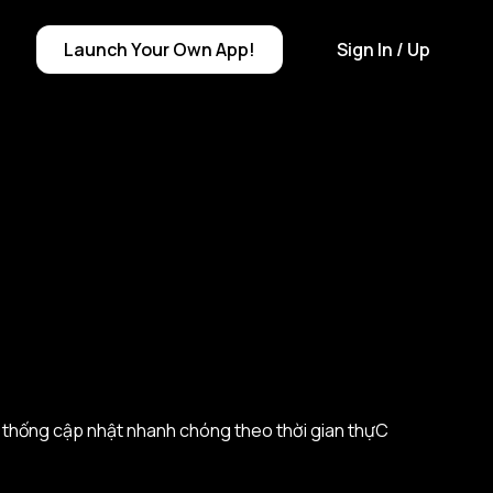
Launch
Your Own
App!
Sign In
/ Up
 hệ thống cập nhật nhanh chóng theo thời gian thựC