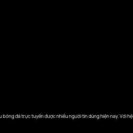
iệu bóng đá trực tuyến được nhiều người tin dùng hiện nay. Với