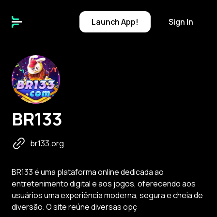
Launch
App!
Sign In
B
BR133
br133.org
BR133 é uma plataforma online dedicada ao
entretenimento digital e aos jogos, oferecendo aos
usuários uma experiência moderna, segura e cheia de
diversão. O site reúne diversas opç