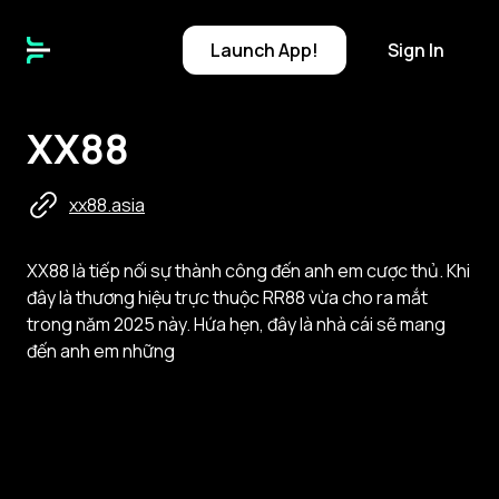
Launch
App!
Sign In
XX88
xx88.asia
XX88 là tiếp nối sự thành công đến anh em cược thủ. Khi
đây là thương hiệu trực thuộc RR88 vừa cho ra mắt
trong năm 2025 này. Hứa hẹn, đây là nhà cái sẽ mang
đến anh em những