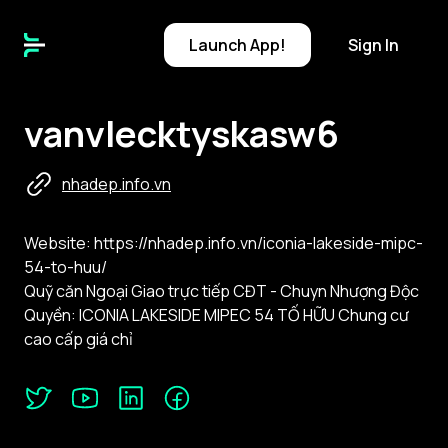
Launch
App!
Sign In
vanvlecktyskasw6
nhadep.info.vn
Website: https://nhadep.info.vn/iconia-lakeside-mipc-
54-to-huu/
Quỹ căn Ngoại Giao trực tiếp CĐT - Chuyn Nhượng Độc
Quyền: ICONIA LAKESIDE MIPEC 54 TỐ HỮU Chung cư
cao cấp giá chỉ