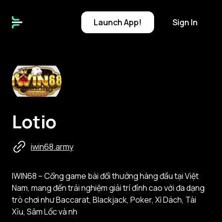
Launch
App!
Sign In
L
Lotio
iwin68.army
IWIN68 – Cổng game bài đổi thưởng hàng đầu tại Việt
Nam, mang đến trải nghiệm giải trí đỉnh cao với đa dạng
trò chơi như Baccarat, Blackjack, Poker, Xì Dách, Tài
Xỉu, Sâm Lốc và nh