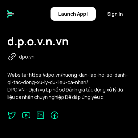
Launch
App!
Sign In
d.p.o.v.n.vn
dpo.vn
Website: https://dpo.vn/huong-dan-lap-ho-so-danh-
gi-tac-dong-xu-ly-du-lieu-ca-nhan/.
DPO.VN - Dịch vụ Lp hồ sơ Đánh giá tác động xử lý dữ
liệu cá nhân chuyn nghiệp Để đáp ứng yêu c