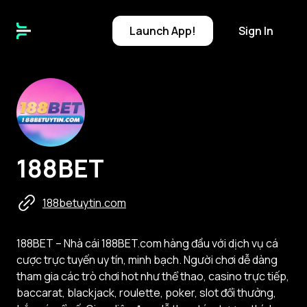
Launch
App!
Sign In
1
188BET
188betuytin.com
188BET – Nhà cái 188BET.com hàng đầu với dịch vụ cá
cược trực tuyến uy tín, minh bạch. Người chơi dễ dàng
tham gia các trò chơi hot như thể thao, casino trực tiếp,
baccarat, blackjack, roulette, poker, slot đổi thưởng,