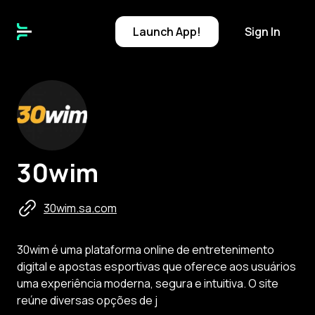
Launch
App!
Sign In
3
30wim
30wim.sa.com
30wim é uma plataforma online de entretenimento
digital e apostas esportivas que oferece aos usuários
uma experiência moderna, segura e intuitiva. O site
reúne diversas opções de j