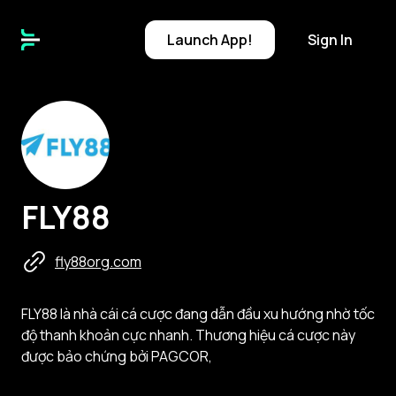
Launch
App!
Sign In
F
FLY88
fly88org.com
FLY88 là nhà cái cá cược đang dẫn đầu xu hướng nhờ tốc
độ thanh khoản cực nhanh. Thương hiệu cá cược này
được bảo chứng bởi PAGCOR,