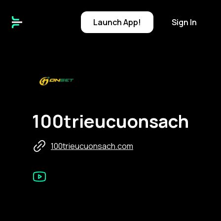
Launch
App!
Sign In
1
100trieucuonsach
100trieucuonsach.com