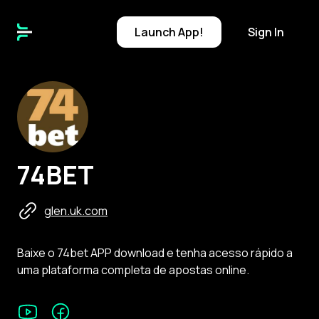
Launch
App!
Sign In
7
74BET
glen.uk.com
Baixe o 74bet APP download e tenha acesso rápido a
uma plataforma completa de apostas online.