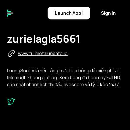
Launch
App!
Sign In
zurielagla5661
www.fullmetalupdate.io
LuongSonTV là nền tảng trực tiếp bóng đá miễn phí với
link mượt, không giật lag. Xem bóng đá hôm nay Full HD,