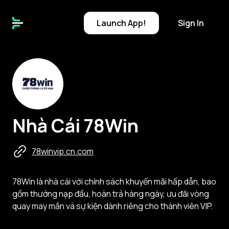
Launch
App!
Sign In
N
Nhà Cái 78Win
78winvip.cn.com
78Win là nhà cái với chính sách khuyến mãi hấp dẫn, bao
gồm thưởng nạp đầu, hoàn trả hàng ngày, ưu đãi vòng
quay may mắn và sự kiện dành riêng cho thành viên VIP.