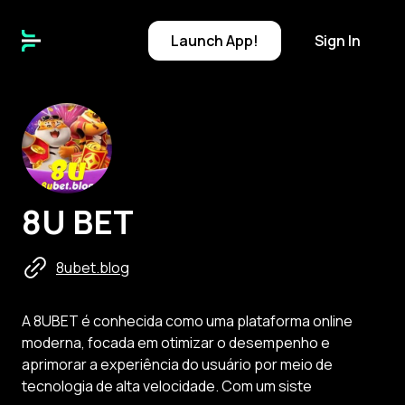
Launch
App!
Sign In
8
8U BET
8ubet.blog
A 8UBET é conhecida como uma plataforma online
moderna, focada em otimizar o desempenho e
aprimorar a experiência do usuário por meio de
tecnologia de alta velocidade. Com um siste