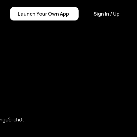
Launch
Your Own
App!
Sign In
/ Up
người chơi.