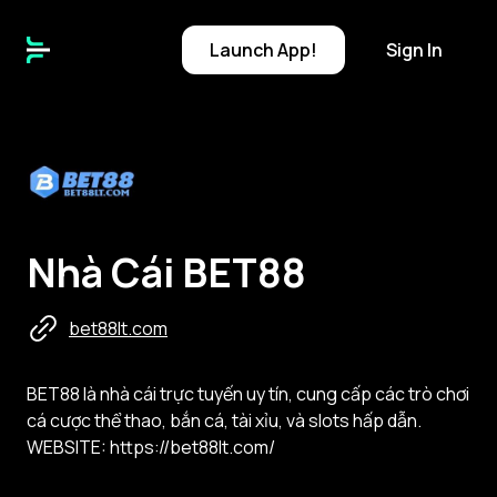
Launch
App!
Sign In
N
Nhà Cái BET88
bet88lt.com
BET88 là nhà cái trực tuyến uy tín, cung cấp các trò chơi
cá cược thể thao, bắn cá, tài xỉu, và slots hấp dẫn.
WEBSITE: https://bet88lt.com/