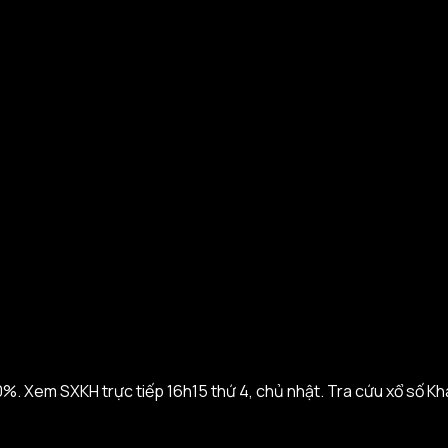
. Xem SXKH trực tiếp 16h15 thứ 4, chủ nhật. Tra cứu xổ số Kh