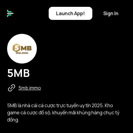
Launch
App!
Sign In
5
5MB
5mb.immo
5MB là nhà cái cá cược trực tuyến uy tín 2025. Kho
game cá cược đồ sộ, khuyến mãi khủng hàng chục tỷ
đồng.